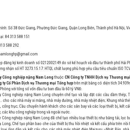
chính: Số 38 Đức Giang, Phường Đức Giang, Quận Long Biên, Thành phố Hà Nội, V
ại: 84 313 588 151
 313 588 292
 namlonghp@gmail.com
ép đăng ký kinh doanh số 0212002149 do sở kế hoạch và đầu tư thành phố Hải 
ứng nhận số HT 3273.15.17: HTQL chất lượng phù hợp yêu cầu tiêu chuẩn ISO TC
y Công nghiệp nặng Nam Long
thuộc
CN Công ty TNHH Dịch vụ Thương mại
 ty Cổ Phần Dịch vụ Thương mại Tổng hợp
trên mặt bằng có diện tích 34.939
Phòng với tổng số vốn đầu tư ban đầu là 60 tỷ VNĐ.
 Công nghiệp nặng Nam Long chuyên chế tạo và lắp đặt các cầu dầm thép; Thiế
i… cho các nhà máy xi măng, nhà máy đường, nhà máy nhiệt điện; Khung nhà thé
c, cổng trục; Cầu chuyển hành khách cho các sân bay và các loại thiết bị, kết 
, các khu công nghiệp trong và ngoài nước.
 Công nghiệp nặng Nam Long đã chế tạo nhiều loại thiết bị như băng tải, lọc bụ
 Long; Chế tạo phần bao che của thiết bị thu hồi nhiệt và kết cấu phía trên nồ
 loại ống dẫn và kết cấu cho các nhà máy nhiệt điện Maizuru –Nhật Bản, nh