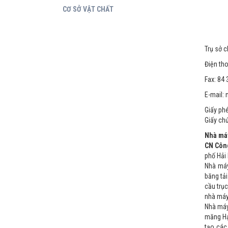
CƠ SỞ VẬT CHẤT
Trụ sở 
Điện tho
Fax: 84
E-mail:
Giấy ph
Giấy ch
Nhà má
CN Công
phố Hải 
Nhà máy
băng tả
cầu trụ
nhà máy
Nhà máy
măng Hạ
tạo các