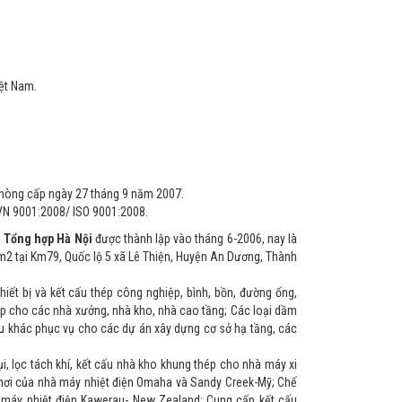
iệt Nam.
Phòng cấp ngày 27 tháng 9 năm 2007.
VN 9001:2008/ ISO 9001:2008.
 Tổng hợp Hà Nội
được thành lập vào tháng 6-2006, nay là
m2 tại Km79, Quốc lộ 5 xã Lê Thiện, Huyện An Dương, Thành
t bị và kết cấu thép công nghiệp, bình, bồn, đường ống,
p cho các nhà xưởng, nhà kho, nhà cao tầng; Các loại dầm
cấu khác phục vụ cho các dự án xây dựng cơ sở hạ tầng, các
i, lọc tách khí, kết cấu nhà kho khung thép cho nhà máy xi
i hơi của nhà máy nhiệt điện Omaha và Sandy Creek-Mỹ; Chế
à máy nhiệt điện Kawerau- New Zealand; Cung cấp kết cấu