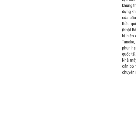
khung t
dựng kh
của cầu
thầu quố
(Nhật B
bị hiện
Tanaka,
phun hạ
quốc tế.
Nhà máy
cán bộ 
chuyên n