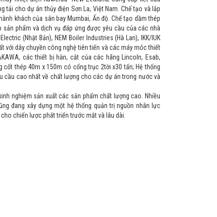
 tải cho dự án thủy điện Sơn La, Việt Nam. Chế tạo và lắp
n hành khách của sân bay Mumbai, Ấn độ. Chế tạo dầm thép
 sản phẩm và dịch vụ đáp ứng được yêu cầu của các nhà
lectric (Nhật Bản), NEM Boiler Industries (Hà Lan), IKK/IUK
 với dây chuyền công nghệ tiên tiến và các máy móc thiết
AWA, các thiết bị hàn, cắt của các hãng Lincoln, Esab,
g cốt thép 40m x 150m có cổng trục 2tời x30 tấn; Hệ thống
êu cầu cao nhất về chất lượng cho các dự án trong nước và
inh nghiệm sản xuất các sản phẩm chất lượng cao. Nhiều
ũng đang xây dựng một hệ thống quản trị nguồn nhân lực
ho chiến lược phát triển trước mắt và lâu dài.