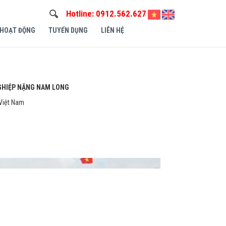
Hotline:
0912.562.627
 HOẠT ĐỘNG
TUYỂN DỤNG
LIÊN HỆ
GHIỆP NẶNG NAM LONG
 Việt Nam