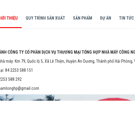
IỚI THIỆU
QUY TRÌNH SẢN XUẤT
SẢN PHẨM
DỰ ÁN
TIN TỨC
ÁNH CÔNG TY CỔ PHẦN DỊCH VỤ THƯƠNG MẠI TỔNG HỢP NHÀ MÁY CÔNG N
 nhà máy: Km 79, Quốc lộ 5, Xã Lê Thiện, Huyện An Dương, Thành phố Hải Phòng,
oại: 84 2253 588 151
 2253 588 292
 namlonghp@gmail.com