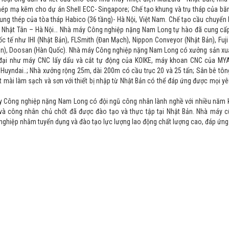
hép mạ kẽm cho dự án Shell ECC- Singapore; Chế tạo khung và trụ tháp của băng
ung thép của tòa tháp Habico (36 tầng)- Hà Nội, Việt Nam. Chế tạo cầu chuyể
 Nhật Tân – Hà Nội… Nhà máy Công nghiệp nặng Nam Long tự hào đã cung cấp
c tế như IHI (Nhật Bản), FLSmith (Đan Mạch), Nippon Conveyor (Nhật Bản), Fuji E
ản), Doosan (Hàn Quốc). Nhà máy Công nghiệp nặng Nam Long có xưởng sản xuất
 đại như máy CNC lấy dấu và cắt tự động của KOIKE, máy khoan CNC của MYAK
 Huyndai..; Nhà xưởng rộng 25m, dài 200m có cầu trục 20 và 25 tấn; Sân bê tôn
t mài làm sạch và sơn với thiết bị nhập từ Nhật Bản có thể đáp ứng được mọi y
 Công nghiệp nặng Nam Long có đội ngũ công nhân lành nghề với nhiều năm k
và công nhân chủ chốt đã được đào tạo và thực tập tại Nhật Bản. Nhà máy c
ghiệp nhằm tuyển dụng và đào tạo lực lượng lao động chất lượng cao, đáp ứng c